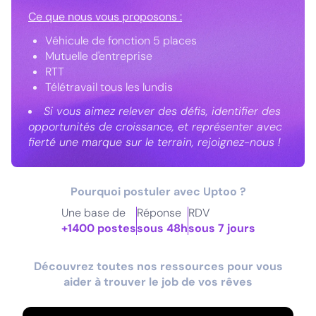
Ce que nous vous proposons :
Véhicule de fonction 5 places
Mutuelle d'entreprise
RTT
Télétravail tous les lundis
Si vous aimez relever des défis, identifier des
opportunités de croissance, et représenter avec
fierté une marque sur le terrain, rejoignez-nous !
Pourquoi postuler avec Uptoo ?
Une base de
Réponse
RDV
+1400 postes
sous 48h
sous 7 jours
Découvrez toutes nos ressources pour vous
aider à trouver le job de vos rêves