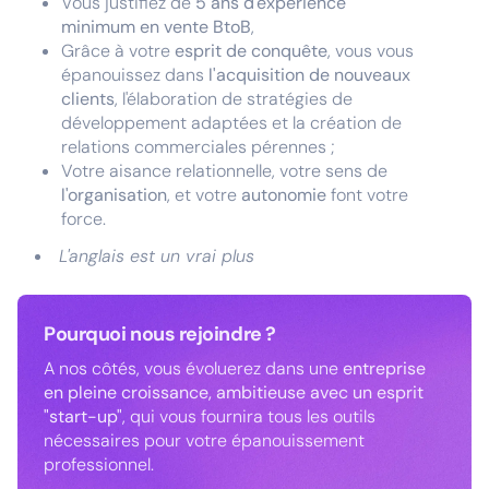
Vous justifiez de
5 ans d'expérience
minimum en vente BtoB
,
Grâce à votre
esprit de conquête
, vous vous
épanouissez dans
l'acquisition de nouveaux
clients
, l'élaboration de stratégies de
développement adaptées et la création de
relations commerciales pérennes ;
Votre aisance relationnelle, votre sens de
l'organisation
, et votre
autonomie
font votre
force.
L'anglais est un vrai plus
Pourquoi nous rejoindre ?
A nos côtés, vous évoluerez dans une
entreprise
en pleine croissance, ambitieuse avec un esprit
"start-up"
, qui vous fournira tous les outils
nécessaires pour votre épanouissement
professionnel.