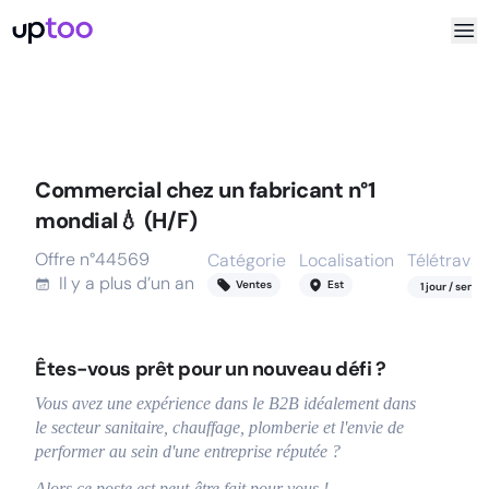
Commercial chez un fabricant n°1
mondial💧 (H/F)
Offre n°
44569
Catégorie
Localisation
Télétravail
Il y a
plus d’un an
Ventes
Est
1
jour
/ semai
Êtes-vous prêt pour un nouveau défi ?
Vous avez une expérience dans le B2B idéalement dans
le secteur sanitaire, chauffage, plomberie et l'envie de
performer au sein d'une entreprise réputée ?
Alors ce poste est peut-être fait pour vous !