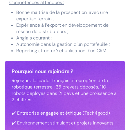
Compétences attendues :
Bonne maîtrise de la
prospection
, avec une
expertise terrain ;
Expérience à l’export
en développement de
réseau de distributeurs ;
Anglais courant
;
Autonomie
dans la gestion d’un portefeuille ;
Reporting
structuré et utilisation d’un CRM.
Pourquoi nous rejoindre ?
Rejoignez le
leader français et européen de la
robotique terrestre
: 35 brevets déposés, 110
robots déployés dans 21 pays et une croissance à
2 chiffres !
✔️ Entreprise
engagée et éthique
(Tech4good)
✔️ Environnement stimulant et
projets innovants