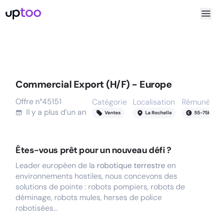
Commercial Export (H/F) - Europe
Offre n°
45151
Catégorie
Localisation
Rémunéra
Il y a
plus d’un an
Ventes
La Rochelle
55
-
75
k
Êtes-vous prêt pour un nouveau défi ?
Leader européen de la
robotique terrestre
en
environnements hostiles, nous concevons des
solutions de pointe : robots pompiers, robots de
déminage, robots mules, herses de police
robotisées...