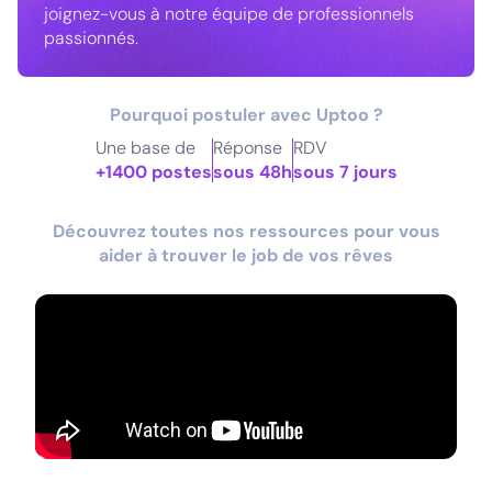
joignez-vous à notre équipe de professionnels
passionnés.
Pourquoi postuler avec Uptoo ?
Une base de
Réponse
RDV
+1400 postes
sous 48h
sous 7 jours
Découvrez toutes nos ressources pour vous
aider à trouver le job de vos rêves