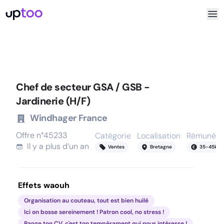
Chef de secteur GSA / GSB -
Jardinerie (H/F)
Windhager France
Offre n°
45233
Catégorie
Localisation
Rémunéra
Il y a
plus d’un an
Ventes
Bretagne
35
-
45
k
Effets waouh
Organisation au couteau, tout est bien huilé
Ici on bosse sereinement ! Patron cool, no stress !
Range ton CV, c'est ton tempérament qui nous intéresse !