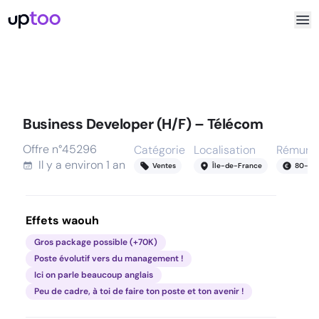
Business Developer (H/F) – Télécom
Offre n°
45296
Catégorie
Localisation
Rémunér
Il y a
environ 1 an
Ventes
Île-de-France
80
-
10
Effets waouh
Gros package possible (+70K)
Poste évolutif vers du management !
Ici on parle beaucoup anglais
Peu de cadre, à toi de faire ton poste et ton avenir !