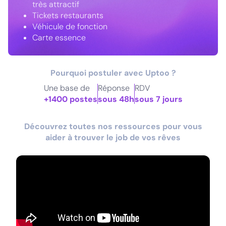
très attractif
Tickets restaurants
Véhicule de fonction
Carte essence
Pourquoi postuler avec Uptoo ?
Une base de
Réponse
RDV
+1400 postes
sous 48h
sous 7 jours
Découvrez toutes nos ressources pour vous
aider à trouver le job de vos rêves