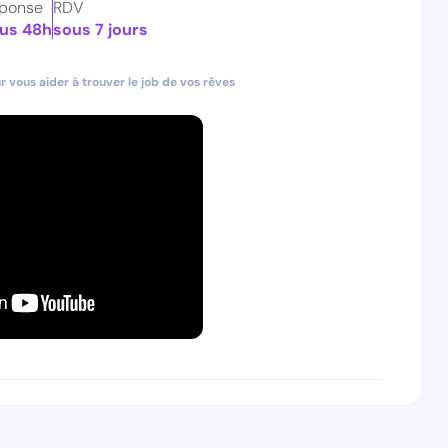
ponse
RDV
us 48h
sous 7 jours
 vous aider à trouver le job de vos rêves