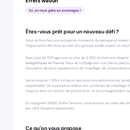
Effets waouh
Ici, on nous gâte en avantages !
Êtes-vous prêt pour un nouveau défi ?
Vous recherchez une entreprise innovante, dynamique et leader 
l’opportunité d’évoluer au sein d’un groupe solide, expert en sol
Avec près de 200 agences et plus de 3 000 techniciens répartis s
énergétiques en France
. Nous accompagnons nos clients, particul
rénovation de leurs équipements de chauffage, de climatisation et
Notre mission ? Offrir à chacun des solutions performantes, du
responsable. De la pompe à chaleur aux systèmes de chauffage in
toujours avec un service de proximité et un accompagnement su
En rejoignant ENGIE Home Services, vous évoluez au cœur des enje
aux côté d'experts passionnés.
Ce qu’on vous propose