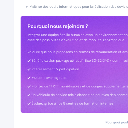
🔹 Maîtrise des outils informatiques pour la réalisation des devis e
Pourquoi nous rejoindre ?
Intégrez une équipe à taille humaine avec un environnement convi
avec des possibilités d'évolution et de mobilité géographique.
Voici ce que nous proposons en termes de rémunération et ava
✔️ Bénéficiez d’un package attractif : fixe 30-32,5K€ + commis
✔️ Intéressement & participation
✔️ Mutuelle avantageuse
✔️ Profitez de 17 RTT monétisables et de congés supplémentair
✔️ Un véhicule de service mis à disposition pour vos déplaceme
✔️ Évoluez grâce à nos 8 centres de formation internes
Pourquoi post