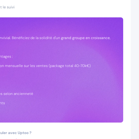
t le suivi
vial. Bénéficiez de la solidité d'un
grand groupe en croissance
,
ntages :
sion mensuelle sur les ventes (package total 40-70k€)
es selon ancienneté
nts
uler avec Uptoo ?