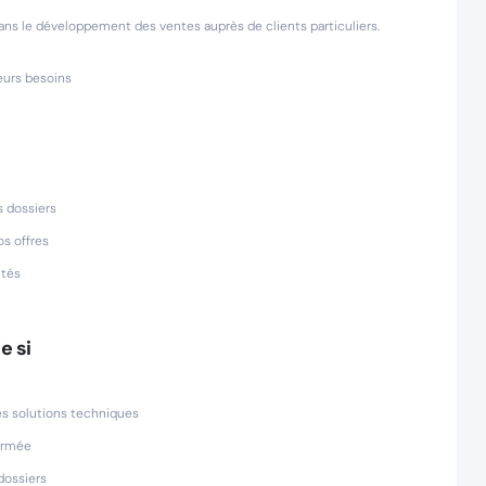
 dans le développement des ventes auprès de clients particuliers.
leurs besoins
s dossiers
os offres
ités
e si
s solutions techniques
firmée
dossiers