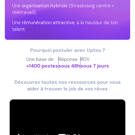
Une
organisation hybride
(Strasbourg centre +
télétravail),
Une
rémunération attractive
, à la hauteur de ton
talent.
Pourquoi postuler avec Uptoo ?
Une base de
Réponse
RDV
+1400 postes
sous 48h
sous 7 jours
Découvrez toutes nos ressources pour vous
aider à trouver le job de vos rêves