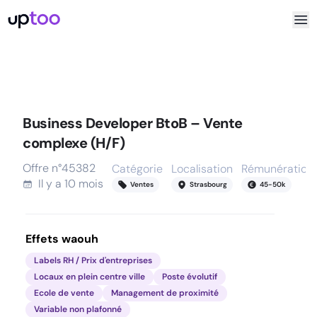
Business Developer BtoB – Vente
complexe (H/F)
Offre n°
45382
Catégorie
Localisation
Rémunération
Il y a
10 mois
Ventes
Strasbourg
45
-
50
k
Effets waouh
Labels RH / Prix d'entreprises
Locaux en plein centre ville
Poste évolutif
Ecole de vente
Management de proximité
Variable non plafonné