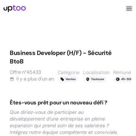
Business Developer (H/F) - Sécurité
BtoB
Offre n°
45433
Catégorie
Localisation
Rémunéra
Il y a
plus d’un an
Ventes
Toulouse
45
-
50
k
Êtes-vous prêt pour un nouveau défi ?
Que diriez-vous de participer au
développement d’une entreprise en pleine
expansion qui prend soin de ses salarié·es ?
Intégrez notre équipe compétente et conviviale,