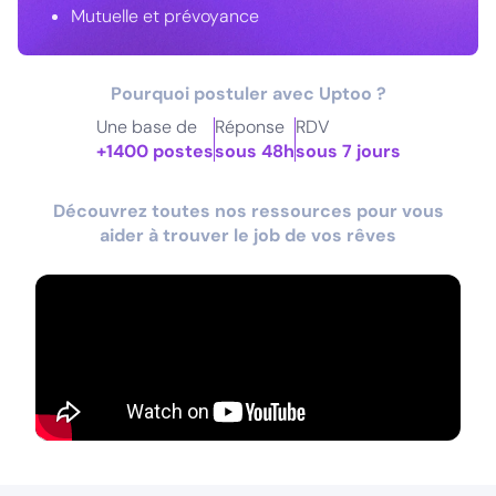
Mutuelle et prévoyance
Pourquoi postuler avec Uptoo ?
Une base de
Réponse
RDV
+1400 postes
sous 48h
sous 7 jours
Découvrez toutes nos ressources pour vous
aider à trouver le job de vos rêves