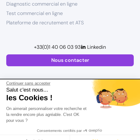
Diagnostic commercial en ligne
Test commercial en ligne
Plateforme de recrutement et ATS
+33(0)1 40 06 03 93
Linkedin
Nous contacter
Continuer sans accepter
Salut c'est nous...
les Cookies !
Plan de site
On aimerait personnaliser votre recherche et
Mentions légales
la rendre encore plus agréable. C'est OK
pour vous ?
Politique de confidentialité
Conditions Générales d’Utilisation
Consentements certifiés par
Version actualisée en
2026
Rechercher
Salaire
CV
Profil