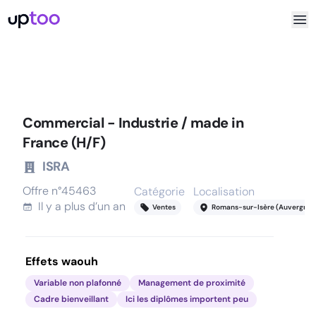
Commercial - Industrie / made in
France (H/F)
ISRA
Offre n°
45463
Catégorie
Localisation
Il y a
plus d’un an
Ventes
Romans-sur-Isère (Auvergne
Effets waouh
Variable non plafonné
Management de proximité
Cadre bienveillant
Ici les diplômes importent peu