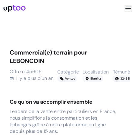
Commercial(e) terrain pour
LEBONCOIN
Offre n°
45606
Catégorie
Localisation
Rémunéra
Il y a
plus d’un an
Ventes
Biarritz
32
-
68
k
Ce qu’on va accomplir ensemble
Leaders de la vente entre particuliers en France,
nous simplifions
la consommation et les
échanges
grâce à notre
plateforme en ligne
depuis plus de 15 ans.