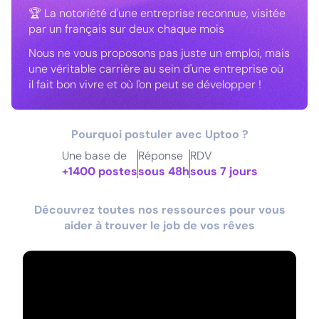
🏆 La notoriété d'une entreprise reconnue, visitée
par un français sur deux chaque mois
Nous ne vous proposons pas juste un emploi, mais
une véritable carrière au sein d'une entreprise où
il fait bon vivre et où l'on peut se développer !
Pourquoi postuler avec Uptoo ?
Une base de
Réponse
RDV
+1400 postes
sous 48h
sous 7 jours
Découvrez toutes nos ressources pour vous
aider à trouver le job de vos rêves