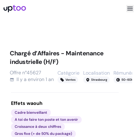
Chargé d’Affaires - Maintenance
industrielle (H/F)
Offre n°
45627
Catégorie
Localisation
Rémunérat
Il y a
environ 1 an
Ventes
Strasbourg
50
-
60
k
Effets waouh
Cadre bienveillant
A toi de faire ton poste et ton avenir
Croissance à deux chiffres
Gros fixe (+ de 50% du package)