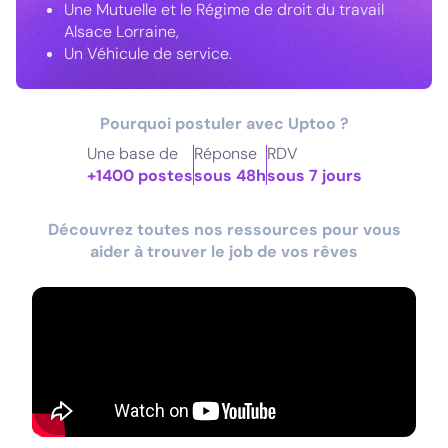
Une Mutuelle et le Régime de droit du travail
Alsace Lorraine,
Un Véhicule de service.
Pourquoi postuler avec Uptoo ?
Une base de
Réponse
RDV
+1400 postes
sous 48h
sous 7 jours
Découvrez toutes nos ressources pour vous
aider à trouver le job de vos rêves