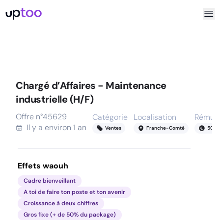
Chargé d’Affaires - Maintenance
industrielle (H/F)
Offre n°
45629
Catégorie
Localisation
Rémuné
Il y a
environ 1 an
Ventes
Franche-Comté
50
-
6
Effets waouh
Cadre bienveillant
A toi de faire ton poste et ton avenir
Croissance à deux chiffres
Gros fixe (+ de 50% du package)