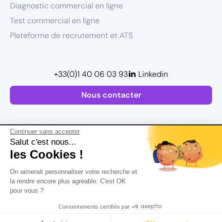
Diagnostic commercial en ligne
Test commercial en ligne
Plateforme de recrutement et ATS
+33(0)1 40 06 03 93
Linkedin
Nous contacter
Continuer sans accepter
Salut c'est nous...
les Cookies !
Plan de site
On aimerait personnaliser votre recherche et
Mentions légales
la rendre encore plus agréable. C'est OK
pour vous ?
Politique de confidentialité
Conditions Générales d’Utilisation
Consentements certifiés par
Version actualisée en
2026
Rechercher
Salaire
CV
Profil