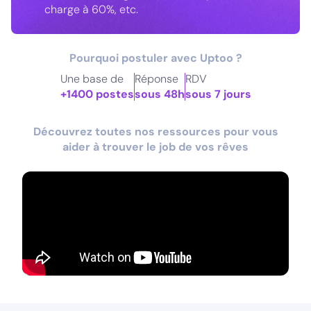
charge à 60%, etc.
Pourquoi postuler avec Uptoo ?
Une base de
Réponse
RDV
+1400 postes
sous 48h
sous 7 jours
Découvrez toutes nos ressources pour vous
aider à trouver le job de vos rêves