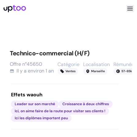
Technico-commercial (H/F)
Offre n°
45650
Catégorie
Localisation
Rémunérat
Il y a
environ 1 an
Ventes
Marseille
57
-
65
k
Effets waouh
Leader sur son marché
Croissance à deux chiffres
Ici, on aime faire de la route pour visiter ses clients !
Ici les diplômes importent peu