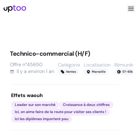
Technico-commercial (H/F)
Offre n°
45650
Catégorie
Localisation
Rémunérat
Il y a
environ 1 an
Ventes
Marseille
57
-
65
k
Effets waouh
Leader sur son marché
Croissance à deux chiffres
Ici, on aime faire de la route pour visiter ses clients !
Ici les diplômes importent peu