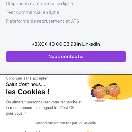
Diagnostic commercial en ligne
Test commercial en ligne
Plateforme de recrutement et ATS
+33(0)1 40 06 03 93
Linkedin
Nous contacter
Continuer sans accepter
Salut c'est nous...
les Cookies !
Plan de site
On aimerait personnaliser votre recherche et
Mentions légales
la rendre encore plus agréable. C'est OK
pour vous ?
Politique de confidentialité
Conditions Générales d’Utilisation
Consentements certifiés par
Version actualisée en
2026
Rechercher
Salaire
CV
Profil