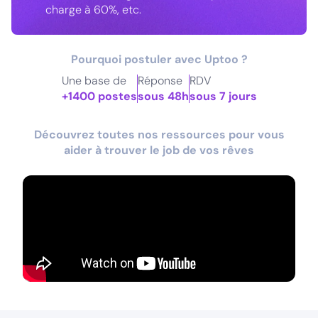
charge à 60%, etc.
Pourquoi postuler avec Uptoo ?
Une base de
Réponse
RDV
+1400 postes
sous 48h
sous 7 jours
Découvrez toutes nos ressources pour vous
aider à trouver le job de vos rêves