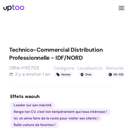
Technico-Commercial Distribution
Professionnelle - IDF/NORD
Offre n°
45703
Catégorie
Localisation
Rémunérat
Il y a
environ 1 an
Ventes
Oise
50
-
52
k
Effets waouh
Leader sur son marché
Range ton CV, c'est ton tempérament qui nous intéresse !
Ici, on aime faire de la route pour visiter ses clients !
Belle voiture de fonction !