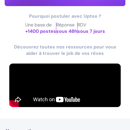
Pourquoi postuler avec Uptoo ?
Une base de
Réponse
RDV
+1400 postes
sous 48h
sous 7 jours
Découvrez toutes nos ressources pour vous
aider à trouver le job de vos rêves