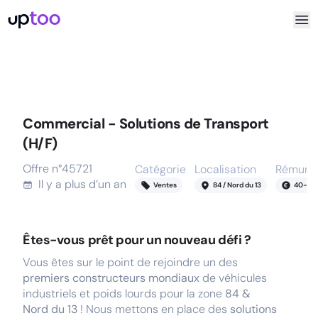
Commercial - Solutions de Transport
(H/F)
Offre n°
45721
Catégorie
Localisation
Rémunér
Il y a
plus d’un an
Ventes
84 / Nord du 13
40
-
49
Êtes-vous prêt pour un nouveau défi ?
Vous êtes sur le point de rejoindre un des
premiers constructeurs mondiaux
de véhicules
industriels et poids lourds pour la zone
84 &
Nord du 13
! Nous mettons en place des
solutions