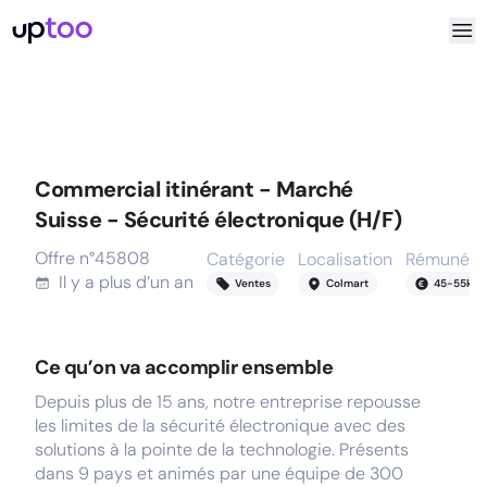
Commercial itinérant - Marché
Suisse - Sécurité électronique (H/F)
Offre n°
45808
Catégorie
Localisation
Rémunéra
Il y a
plus d’un an
Ventes
Colmart
45
-
55
k
Ce qu’on va accomplir ensemble
Depuis plus de 15 ans, notre entreprise repousse
les limites de la sécurité électronique avec des
solutions à la pointe de la technologie. Présents
dans 9 pays et animés par une équipe de 300