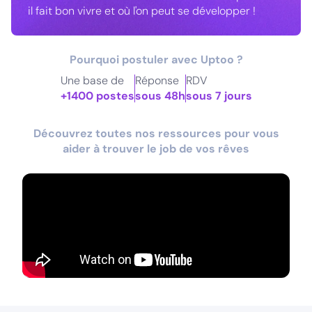
il fait bon vivre et où l'on peut se développer !
Pourquoi postuler avec Uptoo ?
Une base de
Réponse
RDV
+1400 postes
sous 48h
sous 7 jours
Découvrez toutes nos ressources pour vous
aider à trouver le job de vos rêves