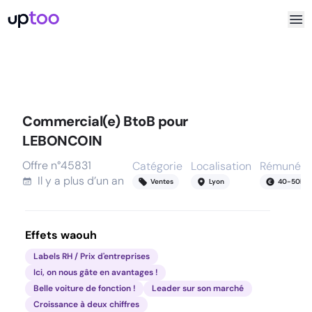
Commercial(e) BtoB pour
LEBONCOIN
Offre n°
45831
Catégorie
Localisation
Rémunéra
Il y a
plus d’un an
Ventes
Lyon
40
-
50
k
Effets waouh
Labels RH / Prix d'entreprises
Ici, on nous gâte en avantages !
Belle voiture de fonction !
Leader sur son marché
Croissance à deux chiffres