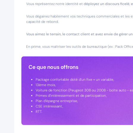
Vous représentez notre identité et
déployez un discours ficelé,
Vous dégainez habilement vos techniques commerciales et les e
capacité de rebond.
Vous aimez le terrain, le contact client et avez envie de gérer 
En prime, vous maîtriser les outils de bureautique (ex : Pack Office
Ce que nous offrons
Package confortable doté d’un fixe + un variable,
13ème mois,
Voiture de fonction (Peugeot 308 ou 2008 - boîte auto - es
Primes d’intéressement et de participation,
Plan d’épargne entreprise,
CSE intéressant,
RTT.