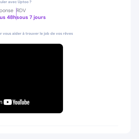
uler avec Uptoo ?
ponse
RDV
us 48h
sous 7 jours
 vous aider à trouver le job de vos rêves