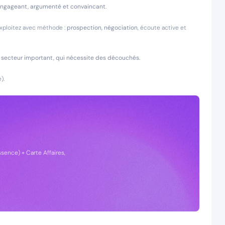
 engageant, argumenté et convaincant
.
xploitez avec méthode :
prospection, négociation
, écoute active et
un secteur important, qui nécessite des découchés.
).
sence) + Carte Affaires,