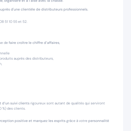
 organisé·e et à l’aise avec la chasse.
, auprès d'une clientèle de distributeurs professionnels.
8 51 10 55 et 52.
vue de
faire croître le chiffre d’affaires
,
onnelle
roduits auprès des distributeurs,
n,
 d’un suivi clients
rigoureux sont autant de qualités qui serviront
0 %) des clients.
rception positive et marquez les esprits
grâce à votre
personnalité