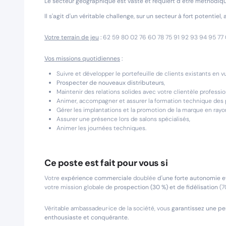
Le secteur géographique est vaste et requiert d’être méthodique,
Il s'agit d'un véritable challenge, sur un secteur à fort potentiel
Votre terrain de jeu
:
62 59 80 02 76 60 78 75 91 92 93 94 95 77 0
Vos missions quotidiennes
:
Suivre et développer le portefeuille de clients existants en 
Prospecter de nouveaux distributeurs
,
Maintenir des relations solides avec votre clientèle professi
Animer, accompagner et assurer la formation technique des p
Gérer les implantations et la promotion de la marque en rayo
Assurer une présence lors de salons spécialisés,
Animer les journées techniques.
Ce poste est fait pour vous si
Votre
expérience commerciale
doublée
d'une forte autonomie et
votre mission globale de
prospection (30 %) et de fidélisation
(7
Véritable ambassadeur·ice de la société, vous
garantissez une pe
enthousiaste et conquérante.