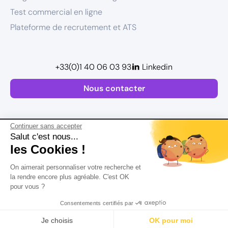
Test commercial en ligne
Plateforme de recrutement et ATS
+33(0)1 40 06 03 93
Linkedin
Nous contacter
Continuer sans accepter
Salut c'est nous...
les Cookies !
Plan de site
On aimerait personnaliser votre recherche et
Mentions légales
la rendre encore plus agréable. C'est OK
pour vous ?
Politique de confidentialité
Conditions Générales d’Utilisation
Consentements certifiés par
Version actualisée en
2026
Rechercher
Salaire
CV
Profil
Je choisis
OK pour moi