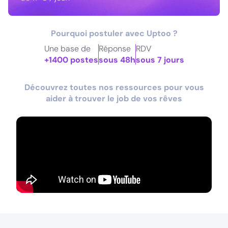
Pourquoi postuler avec Uptoo ?
Une base de
Réponse
RDV
+1400 postes
sous 48h
sous 7 jours
Découvrez toutes nos ressources pour vous
aider à trouver le job de vos rêves