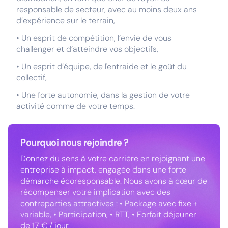
responsable de secteur, avec au moins deux ans
d’expérience sur le terrain,
• Un esprit de compétition, l’envie de vous
challenger et d’atteindre vos objectifs,
• Un esprit d’équipe, de l'entraide et le goût du
collectif,
• Une forte autonomie, dans la gestion de votre
activité comme de votre temps.
Pourquoi nous rejoindre ?
Donnez du sens à votre carrière en rejoignant une
entreprise à impact, engagée dans une forte
démarche écoresponsable. Nous avons à cœur de
récompenser votre implication avec des
contreparties attractives : • Package avec fixe +
variable, • Participation, • RTT, • Forfait déjeuner
de 17 € / jour.