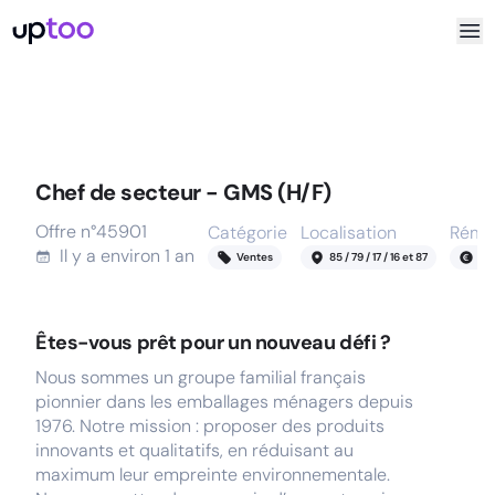
Chef de secteur - GMS (H/F)
Offre n°
45901
Catégorie
Localisation
Rému
Il y a
environ 1 an
Ventes
85 / 79 / 17 / 16 et 87
35
Êtes-vous prêt pour un nouveau défi ?
Nous sommes un groupe familial français
pionnier dans les emballages ménagers depuis
1976. Notre mission : proposer des produits
innovants et qualitatifs, en réduisant au
maximum leur empreinte environnementale.