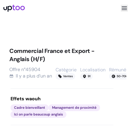
Commercial France et Export -
Anglais (H/F)
Offre n°
45904
Catégorie
Localisation
Rémunéra
Il y a
plus d’un an
Ventes
91
50
-
70
k
Effets waouh
Cadre bienveillant
Management de proximité
Ici on parle beaucoup anglais