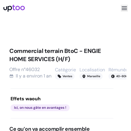
Commercial terrain BtoC - ENGIE
HOME SERVICES (H/F)
Offre n°
46032
Catégorie
Localisation
Rémunérat
Il y a
environ 1 an
Ventes
Marseille
40
-
60
k
Effets waouh
Ici, on nous gâte en avantages !
Ce qu’on va accomplir ensemble