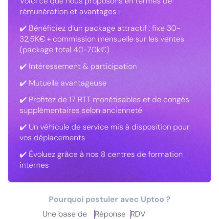
Voici ce que nous proposons en termes de
rémunération et avantages :
✔️ Bénéficiez d’un package attractif : fixe 30-
32,5K€ + commission mensuelle sur les ventes
(package total 40-70k€)
✔️ Intéressement & participation
✔️ Mutuelle avantageuse
✔️ Profitez de 17 RTT monétisables et de congés
supplémentaires selon ancienneté
✔️ Un véhicule de service mis à disposition pour
vos déplacements
✔️ Évoluez grâce à nos 8 centres de formation
internes
Pourquoi postuler avec Uptoo ?
Une base de
Réponse
RDV