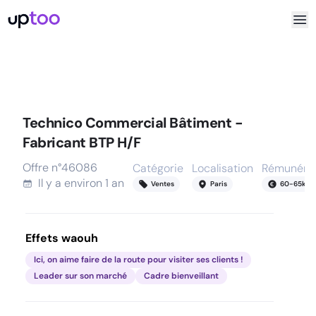
Technico Commercial Bâtiment -
Fabricant BTP H/F
Offre n°
46086
Catégorie
Localisation
Rémunérat
Il y a
environ 1 an
Ventes
Paris
60
-
65
k
Effets waouh
Ici, on aime faire de la route pour visiter ses clients !
Leader sur son marché
Cadre bienveillant