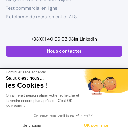
Test commercial en ligne
Plateforme de recrutement et ATS
+33(0)1 40 06 03 93
Linkedin
Nous contacter
Continuer sans accepter
Salut c'est nous...
les Cookies !
Plan de site
On aimerait personnaliser votre recherche et
Mentions légales
la rendre encore plus agréable. C'est OK
pour vous ?
Politique de confidentialité
Conditions Générales d’Utilisation
Consentements certifiés par
Version actualisée en
2026
Rechercher
Salaire
CV
Profil
Je choisis
OK pour moi