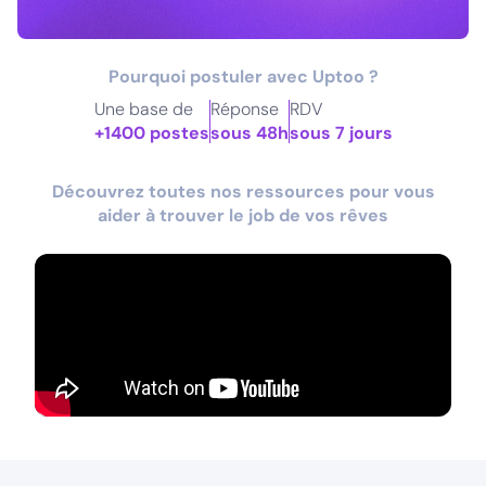
Pourquoi postuler avec Uptoo ?
Une base de
Réponse
RDV
+1400 postes
sous 48h
sous 7 jours
Découvrez toutes nos ressources pour vous
aider à trouver le job de vos rêves