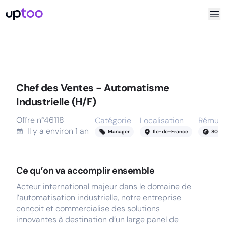
Chef des Ventes - Automatisme
Industrielle (H/F)
Offre n°
46118
Catégorie
Localisation
Rémuné
Il y a
environ 1 an
Manager
Ile-de-France
80
-
9
Ce qu’on va accomplir ensemble
Acteur international majeur dans le domaine de
l’automatisation industrielle, notre entreprise
conçoit et commercialise des solutions
innovantes à destination d’un large panel de