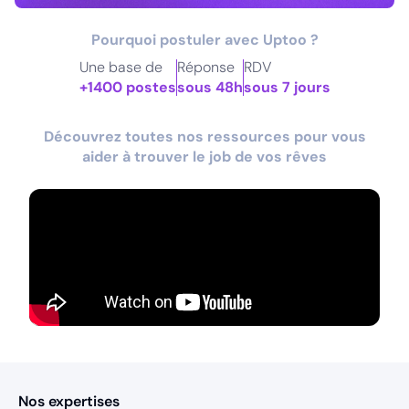
Pourquoi postuler avec Uptoo ?
Une base de
Réponse
RDV
+1400 postes
sous 48h
sous 7 jours
Découvrez toutes nos ressources pour vous
aider à trouver le job de vos rêves
Nos expertises