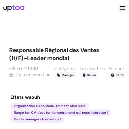
Responsable Régional des Ventes
(H/F)–Leader mondial
Offre n°
46130
Catégorie
Localisation
Rémunéra
Il y a
environ 1 an
Manager
Rouen
67
-
73
k
Effets waouh
Organisation au couteau, tout est bien huilé
Range ton CV, c'est ton tempérament qui nous intéresse !
Profils managers bienvenus !