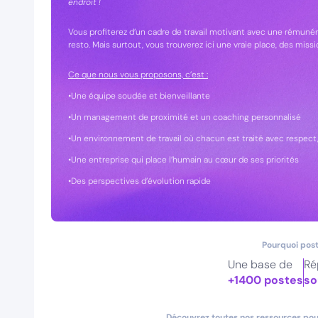
endroit !
Vous profiterez d’un cadre de travail motivant avec une rémunéra
resto. Mais surtout, vous trouverez ici une vraie place, des mi
Ce que nous vous proposons, c’est :
•Une équipe soudée et bienveillante
•Un management de proximité et un coaching personnalisé
•Un environnement de travail où chacun est traité avec respect, 
•Une entreprise qui place l’humain au cœur de ses priorités
•Des perspectives d’évolution rapide
Pourquoi post
Une base de
Ré
+1400 postes
so
Découvrez toutes nos ressources pour