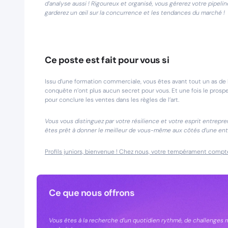
d’analyse aussi ! Rigoureux et organisé, vous gérerez votre pipeli
garderez un œil sur la concurrence et les tendances du marché !
Ce poste est fait pour vous si
Issu d’une formation commerciale, vous êtes avant tout un as de la p
conquête n’ont plus aucun secret pour vous. Et une fois le prospe
pour conclure les ventes dans les règles de l’art.
Vous vous distinguez par votre résilience et votre esprit entrepr
êtes prêt à donner le meilleur de vous-même aux côtés d’une ent
Profils juniors, bienvenue ! Chez nous, votre tempérament compt
Ce que nous offrons
Vous êtes à la recherche d’un quotidien rythmé, de challenges mo