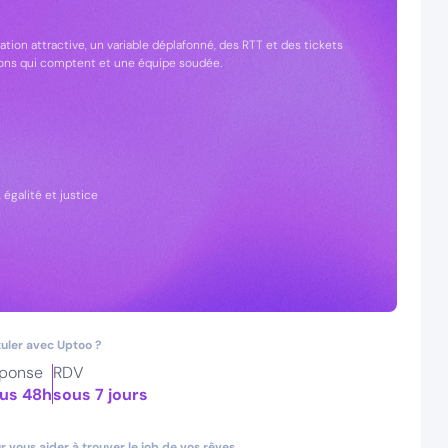
tion attractive, un variable déplafonné, des RTT et des tickets
ssions qui comptent et une équipe soudée.
égalité et justice
uler avec Uptoo ?
ponse
RDV
us 48h
sous 7 jours
 vous aider à trouver le job de vos rêves