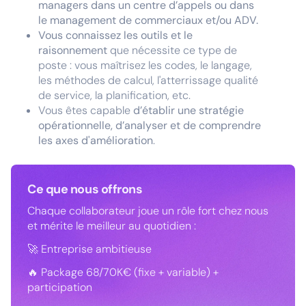
managers dans un centre d’appels ou dans
le management de commerciaux et/ou ADV.
Vous connaissez les outils et le
raisonnement
que nécessite ce type de
poste : vous maîtrisez les codes, le langage,
les méthodes de calcul, l'atterrissage qualité
de service, la planification, etc.
Vous êtes capable
d’établir une stratégie
opérationnelle, d’analyser et de comprendre
les axes d'amélioration
.
Ce que nous offrons
Chaque collaborateur joue un rôle fort chez nous
et mérite le meilleur au quotidien :
🚀 Entreprise ambitieuse
🔥 Package 68/70K€ (fixe + variable) +
participation