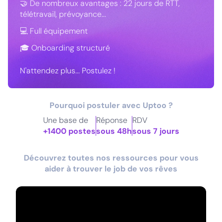
🤝 De nombreux avantages : 22 jours de RTT,
télétravail, prévoyance...
💻 Full équipement
🎓 Onboarding structuré
N'attendez plus... Postulez !
Pourquoi postuler avec Uptoo ?
Une base de
Réponse
RDV
+1400 postes
sous 48h
sous 7 jours
Découvrez toutes nos ressources pour vous
aider à trouver le job de vos rêves