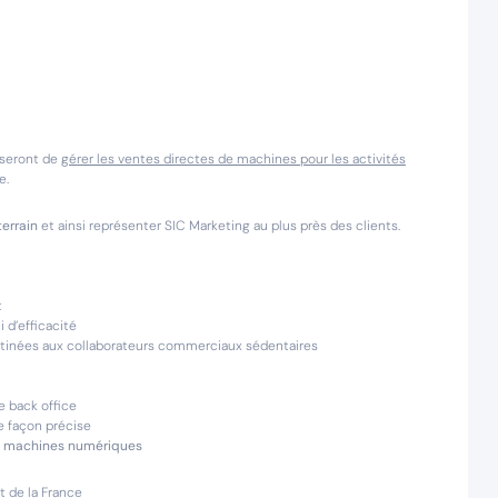
 seront de
gérer les ventes directes de machines pour les activités
e.
errain
et ainsi représenter SIC Marketing au plus près des clients.
t
 d’efficacité
tinées aux collaborateurs commerciaux sédentaires
e back office
e façon précise
les machines numériques
 de la France