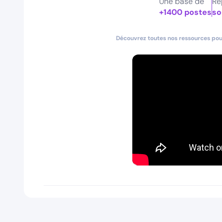
Une base de
Ré
+1400 postes
so
Découvrez toutes nos ressources pour