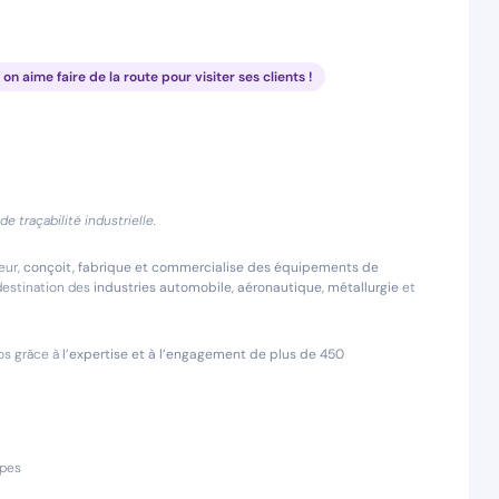
, on aime faire de la route pour visiter ses clients !
 traçabilité industrielle.
eur,
conçoit, fabrique et commercialise des équipements de
 destination des
industries automobile, aéronautique, métallurgie
et
ros grâce à
l’expertise et à l’engagement de plus de 450
ipes