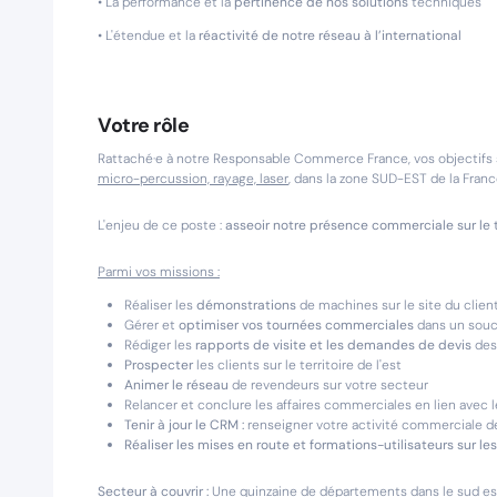
• La performance et la
pertinence de nos solutions
techniques
• L'étendue et la
réactivité de notre réseau à l’international
Votre rôle
Rattaché·e à notre Responsable Commerce France, vos objectifs
micro-percussion, rayage, laser
, dans la zone SUD-EST de la Franc
L'enjeu de ce poste :
asseoir notre présence commerciale sur le t
Parmi vos missions :
Réaliser les
démonstrations
de machines sur le site du clien
Gérer et
optimiser vos tournées commerciales
dans un souci
Rédiger les
rapports de visite et les demandes de devis
des
Prospecter
les clients sur le territoire de l'est
Animer le réseau
de revendeurs sur votre secteur
Relancer et conclure les affaires commerciales en lien avec l
Tenir à jour le CRM :
renseigner votre activité commerciale d
Réaliser les mises en route et formations-utilisateurs sur 
Secteur à couvrir :
Une quinzaine de départements dans le sud est