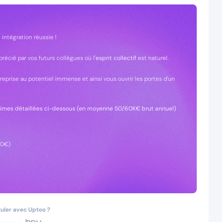
intégration réussie !
pprécié par vos futurs collègues où l'
esprit collectif
est naturel.
reprise au potentiel immense et ainsi vous ouvrir les portes d'un
 primes détaillées ci-dessous (en moyenne 50/60K€ brut annuel)
00€)
uler avec Uptoo ?