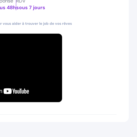
ponse
RDV
us 48h
sous 7 jours
 vous aider à trouver le job de vos rêves