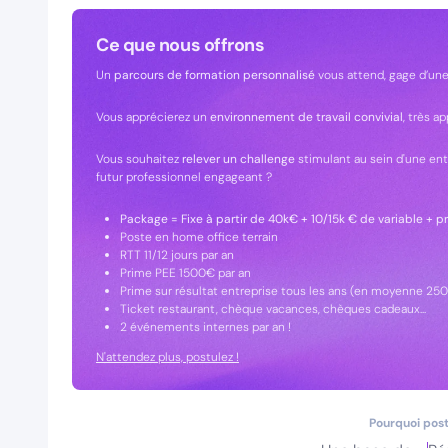
Ce que nous offrons
Un
parcours de formation personnalisé
vous attend, gage d’une 
Vous apprécierez un
environnement de travail convivial
, très a
Vous souhaitez
relever un challenge
stimulant au sein d'une ent
futur professionnel engageant ?
Package = Fixe à partir de 40k€ + 10/15k € de variable +
Poste en home office terrain
RTT 11/12 jours par an
Prime PEE 1500€ par an
Prime sur résultat entreprise tous les ans (en moyenne 25
Ticket restaurant, chèque vacances, chèques cadeaux...
2 événements internes par an !
N'attendez plus, postulez !
Pourquoi post