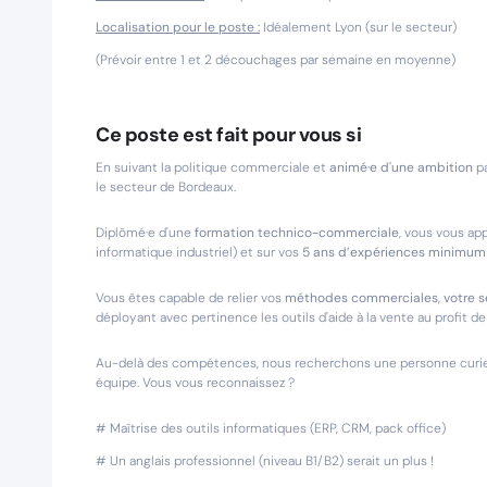
Localisation pour le poste :
Idéalement Lyon (sur le secteur)
(Prévoir entre 1 et 2 découchages par semaine en moyenne)
Ce poste est fait pour vous si
En suivant la politique commerciale et
animé·e d'une ambition
pa
le secteur de Bordeaux.
Diplômé·e d'une
formation technico-commerciale
, vous vous ap
informatique industriel) et sur vos
5 ans d’expériences minimum 
Vous êtes capable de relier vos
méthodes commerciales, votre sens
déployant avec pertinence les outils d'aide à la vente au profit de
Au-delà des compétences, nous recherchons une personne curieus
équipe. Vous vous reconnaissez ?
# Maîtrise des outils informatiques (ERP, CRM, pack office)
# Un anglais professionnel (niveau B1/B2) serait un plus !