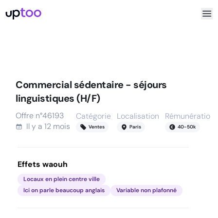
Commercial sédentaire - séjours
linguistiques (H/F)
Offre n°
46193
Catégorie
Localisation
Rémunération
Il y a
12 mois
Ventes
Paris
40
-
50
k
Effets waouh
Locaux en plein centre ville
Ici on parle beaucoup anglais
Variable non plafonné