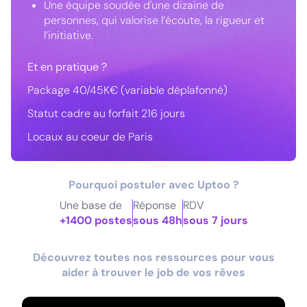
Une équipe soudée d'une dizaine de
personnes, qui valorise l’écoute, la rigueur et
l’initiative.
Et en pratique ?
Package 40/45K€ (variable déplafonné)
Statut cadre au forfait 216 jours
Locaux au coeur de Paris
Pourquoi postuler avec Uptoo ?
Une base de
Réponse
RDV
+1400 postes
sous 48h
sous 7 jours
Découvrez toutes nos ressources pour vous
aider à trouver le job de vos rêves