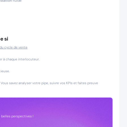
ssation
fluide
e si
 du cycle de vente
er à chaque interlocuteur.
tieuse.
! Vous savez analyser votre pipe, suivre vos KPIs et faites preuve
belles perspectives !