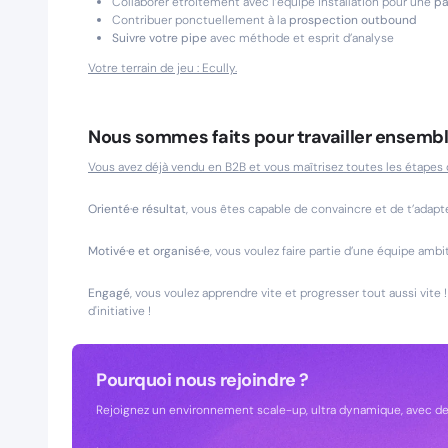
Collaborer étroitement avec l’équipe installation pour une
pa
Contribuer ponctuellement à la
prospection outbound
Suivre votre pipe
avec méthode et esprit d’analyse
Votre terrain de jeu : Ecully.
Nous sommes faits pour travailler ensembl
Vous avez déjà vendu en B2B et vous maîtrisez toutes les étapes
Orienté·e résultat
, vous êtes capable de convaincre et de t’adapt
Motivé·e et organisé·e
, vous voulez faire partie d’une équipe ambi
Engagé
, vous voulez apprendre vite et progresser tout aussi vite 
d'initiative !
Pourquoi nous rejoindre ?
Rejoignez un environnement scale-up, ultra dynamique, avec de 