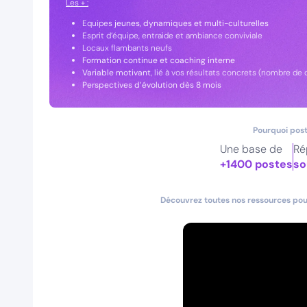
Les + :
Equipes
jeunes, dynamiques et multi-culturelles
Esprit d’équipe, entraide et ambiance conviviale
Locaux flambants neufs
Formation continue et coaching interne
Variable motivant
, lié à vos résultats concrets (nombre de
Perspectives d’évolution dès 8 mois
Pourquoi post
Une base de
Ré
+1400 postes
so
Découvrez toutes nos ressources pour