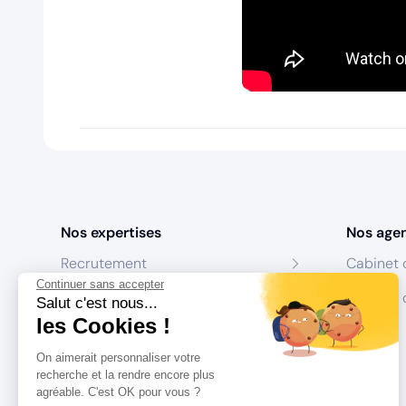
Nos expertises
Nos age
Recrutement
Cabinet 
Continuer sans accepter
Formation
Centres 
Salut c'est nous...
les Cookies !
Coaching
On aimerait personnaliser votre
Conseil
recherche et la rendre encore plus
agréable. C'est OK pour vous ?