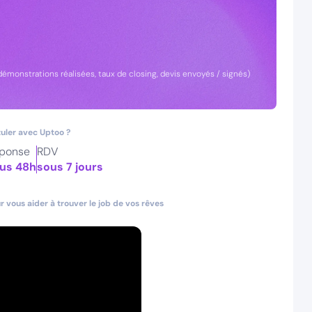
 démonstrations réalisées, taux de closing, devis envoyés / signés)
uler avec Uptoo ?
ponse
RDV
us 48h
sous 7 jours
 vous aider à trouver le job de vos rêves