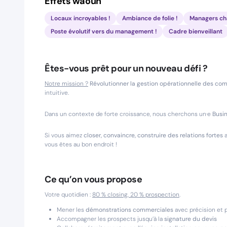
Effets waouh
Locaux incroyables !
Ambiance de folie !
Managers cha
Poste évolutif vers du management !
Cadre bienveillant
Êtes-vous prêt pour un nouveau défi ?
Notre mission ?
Révolutionner la gestion opérationnelle des c
intuitive.
Dans un contexte de forte croissance, nous cherchons un·e
Busi
Si vous aimez
closer, convaincre, construire des relations fortes
a
vous êtes au bon endroit !
Ce qu’on vous propose
Votre quotidien :
80 % closing, 20 % prospection
.
Mener les
démonstrations commerciales
avec précision et 
Accompagner les prospects jusqu’à la
signature du devis