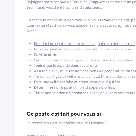
Rejoignez notre agence de
Toulouse (Bruguières)
, et prenez un p
technique
.
Vos clients sont les distributeurs.
En tant que conseiller·e commercial·e,
vous formerez une équipe 
pour rester réactif·ve et vous adapter aux projets avec agilité. En 
allez :
Prendre les appels entrants et renseigner nos clients et pro
En s'appuyant sur des ressources internes, vous construirez d
Suivi de devis
Saisir les commandes et générer des accusés de réception
Tenir à jour la base de données clients
Assurer le suivi et la gestion des bons de préparation dans 
Traiter les
litiges
et veiller à suivre l’état financier des clients
Faire une
veille tarifaire et concurrentielle
régulière
Déterminer notre position lors d’
appels d’offres.
Tisser une
relation de confiance
avec des clients récurrents
Ce poste est fait pour vous si
Le domaine du courant faible vous est familier ?
Vous aimez le relationnel client.