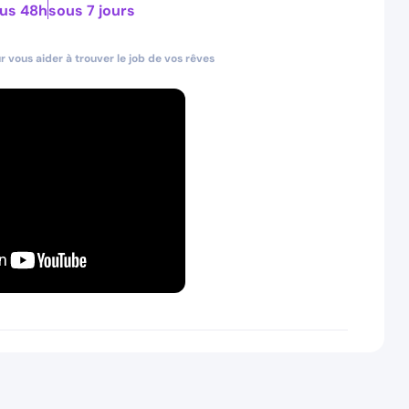
us 48h
sous 7 jours
 vous aider à trouver le job de vos rêves