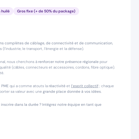
 huilé
Gros fixe (+ de 50% du package)
ons complètes de câblage, de connectivité et de communication
,
’industrie, le transport, l’énergie et la défense).
ional, nous cherchons à
renforcer notre présence régionale
pour
qualité (câbles, connecteurs et accessoires, cordons, fibre optique).
té.
e PME
qui a comme atouts la
réactivité
et
l’esprit collectif
; chaque
pporter sa valeur avec une
grande place donnée à vos idées
.
 inscrire dans la durée ? Intégrez notre équipe en tant que