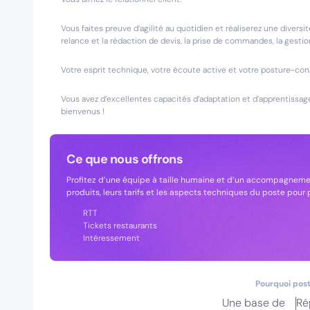
Vous faites preuve d’agilité au quotidien et réaliserez une diversi
relance et la rédaction de devis, la prise de commandes, la gestion
Votre esprit technique, votre écoute active et votre posture-conse
Vous avez d’excellentes capacités d’adaptation et d’apprentissage, 
bienvenus !
Ce que nous offrons
Profitez d’une équipe à taille humaine et d’un accompagnement
produits, leurs tarifs et les aspects techniques du poste pour
RTT
Tickets restaurants
Intéressement
Pourquoi post
Une base de
Ré