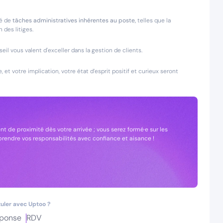
té de
tâches administratives inhérentes au poste,
telles que la
 des litiges.
il vous valent d'exceller dans la gestion de clients.
et votre implication, votre état d’esprit positif et curieux seront
 de proximité dès votre arrivée ; vous serez formé·e sur les
 prendre vos responsabilités avec confiance et aisance !
uler avec Uptoo ?
ponse
RDV