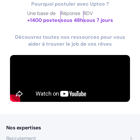
Pourquoi postuler avec Uptoo ?
Une base de
Réponse
RDV
+1400 postes
sous 48h
sous 7 jours
Découvrez toutes nos ressources pour vous
aider à trouver le job de vos rêves
Nos expertises
Recrutement