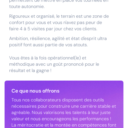
permettent de mettre en place vos tournées en
toute autonomie.
Rigoureux et organisé, le terrain est une zone de
confort pour vous et vous n'avez pas peur de
faire 4 à 5 visites par jour chez vos clients.
Ambition, résilience, agilité et état d'esprit ultra
positif font aussi partie de vos atouts.
Vous êtes à la fois opérationnel(le) et
méthodique avec un goût prononcé pour le
résultat et la gagne !
Ce que nous offrons
Tous nos collaborateurs disposent des outils
nécessaires pour construire une carrière stable et
agréable. Nous valorisons les talents à leur juste
valeur et nous encourageons les performances !
La méritocratie et la montée en compétences font