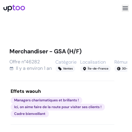
Merchandiser - GSA (H/F)
Offre n°
46282
Catégorie
Localisation
Rémunér
Il y a
environ 1 an
Ventes
Île-de-France
30
-
40
Effets waouh
Managers charismatiques et brillants !
Ici, on aime faire de la route pour visiter ses clients !
Cadre bienveillant