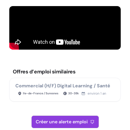
Offres d’emploi similaires
Commercial (H/F) Digital Learning / Santé
environ 1 an
Ile-de-France / Suresnes
30
-
38
k
Créer une alerte emploi