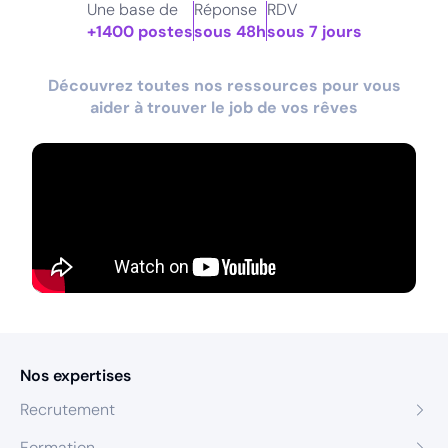
Une base de
Réponse
RDV
+1400 postes
sous 48h
sous 7 jours
Découvrez toutes nos ressources pour vous
aider à trouver le job de vos rêves
Nos expertises
Recrutement
Formation