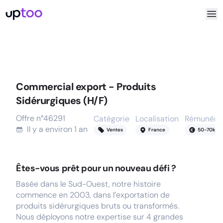
Commercial export - Produits
Sidérurgiques (H/F)
Offre n°
46291
Catégorie
Localisation
Rémunérat
Il y a
environ 1 an
Ventes
France
50
-
70
k
Êtes-vous prêt pour un nouveau défi ?
Basée dans le Sud-Ouest, notre histoire
commence en 2003, dans l’exportation de
produits sidérurgiques bruts ou transformés.
Nous déployons notre expertise sur 4 grandes