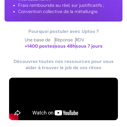
Frais remboursés au réel, sur justificatifs ;
Convention collective de la métallurgie.
Pourquoi postuler avec Uptoo ?
Une base de
Réponse
RDV
+1400 postes
sous 48h
sous 7 jours
Découvrez toutes nos ressources pour vous
aider à trouver le job de vos rêves