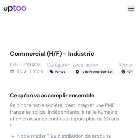
Commercial (H/F) - Industrie
Offre n°
46336
Catégorie
Localisation
Rémunér
Il y a
11 mois
Ventes
Ile de France Sud-Est
40
-
60
Ce qu’on va accomplir ensemble
Rejoindre notre société, c’est intégrer une
PME
française solide, indépendante, à taille humaine,
et en croissance continue depuis plus de 30 ans
!
Notre métier
? La
distribution de produits