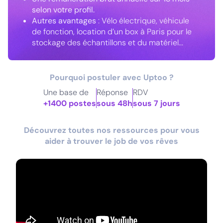
selon votre profil.
Autres avantages
: Vélo électrique, véhicule
de fonction, location d’un box à Paris pour le
stockage des échantillons et du matériel...
Pourquoi postuler avec Uptoo ?
Une base de
Réponse
RDV
+1400 postes
sous 48h
sous 7 jours
Découvrez toutes nos ressources pour vous
aider à trouver le job de vos rêves