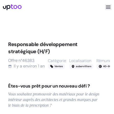
Responsable développement
stratégique (H/F)
Offre n°
46383
Catégorie
Localisation
Rémunéra
Il y a
environ 1 an
Ventes
aubervilliers
40
-
60
k
Êtes-vous prêt pour un nouveau défi ?
Vous souhaitez promouvoir des matériaux pour le design
intérieur auprès des architectes et grandes marques par
le biais de la prescription ?