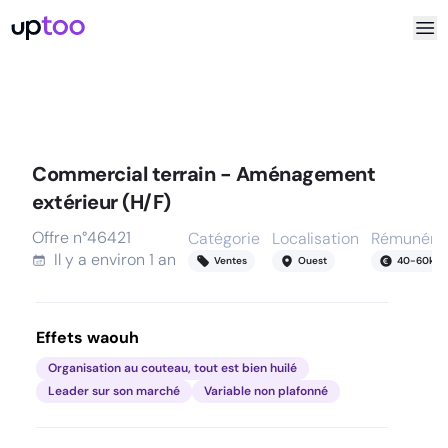
Commercial terrain - Aménagement
extérieur (H/F)
Offre n°
46421
Catégorie
Localisation
Rémunérat
Il y a
environ 1 an
Ventes
Ouest
40
-
60
k
Effets waouh
Organisation au couteau, tout est bien huilé
Leader sur son marché
Variable non plafonné