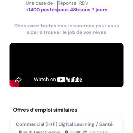
Une base de
Réponse
RDV
+1400 postes
sous 48h
sous 7 jours
Découvrez toutes nos ressources pour vous
aider à trouver le job de vos rêves
Offres d’emploi similaires
Commercial (H/F) Digital Learning / Santé
environ 1 an
Ile-de-France / Suresnes
30
-
38
k