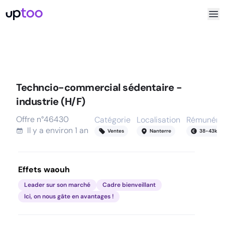
Techncio-commercial sédentaire -
industrie (H/F)
Offre n°
46430
Catégorie
Localisation
Rémunérat
Il y a
environ 1 an
Ventes
Nanterre
38
-
43
k
Effets waouh
Leader sur son marché
Cadre bienveillant
Ici, on nous gâte en avantages !