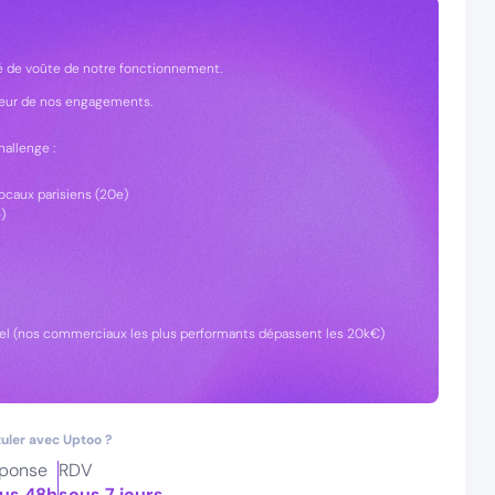
é de voûte de notre fonctionnement.
œur de nos engagements.
allenge :
locaux parisiens (20e)
)
uel (nos commerciaux les plus performants dépassent les 20k€)
uler avec Uptoo ?
ponse
RDV
us 48h
sous 7 jours