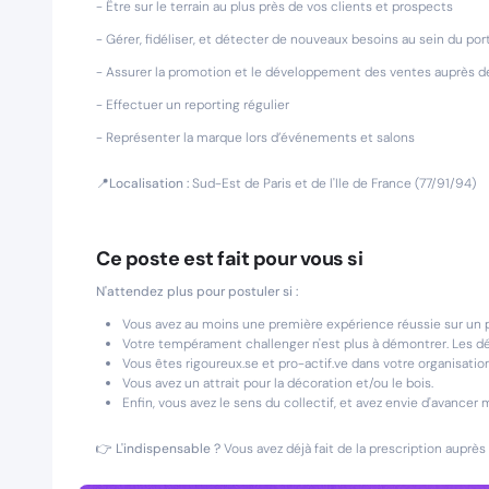
- Être sur le terrain au plus près de vos clients et prospects
- Gérer, fidéliser, et détecter de nouveaux besoins au sein du por
- Assurer la promotion et le développement des ventes auprès 
- Effectuer un reporting régulier
- Représenter la marque lors d’événements et salons
📍Localisation :
Sud-Est de Paris et de l'Ile de France (77/91/94)
Ce poste est fait pour vous si
N'attendez plus pour postuler si :
Vous avez au moins une première expérience réussie sur un 
Votre tempérament challenger n'est plus à démontrer. Les déf
Vous êtes rigoureux.se et pro-actif.ve dans votre organisati
Vous avez un attrait pour la décoration et/ou le bois.
Enfin, vous avez le sens du collectif, et avez envie d'avance
👉 L'indispensable ?
Vous avez déjà fait de la prescription auprès