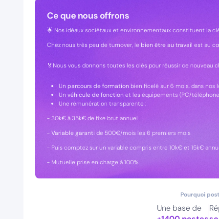
Ce que nous offrons
🌟 Nos idéaux sociétaux et environnementaux constituent la cl
Chez nous très peu de turnover, le
bien être au travail
est au c
🏅Nous vous donnons toutes les clés pour réussir ce nouveau ch
Un
parcours de formation
bien ficelé sur 6 mois, dans nos 
Un
véhicule de fonction
et les équipements (PC/téléphone
Une rémunération transparente :
- 30k€ à 35k€ de fixe brut annuel
-
Variable garanti
de 500€/mois les 6 premiers mois
- Puis comptez sur un variable compris entre 10k€ et 15k€ ann
- Mutuelle prise en charge à 100%
Pourquoi post
Une base de
Ré
+1400 postes
so