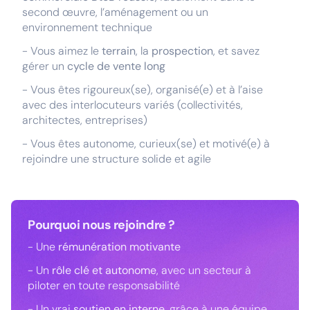
second œuvre, l’aménagement ou un
environnement technique
- Vous aimez le
terrain
, la
prospection
, et savez
gérer un
cycle de vente long
- Vous êtes rigoureux(se), organisé(e) et à l’aise
avec des interlocuteurs variés (collectivités,
architectes, entreprises)
- Vous êtes autonome, curieux(se) et motivé(e) à
rejoindre une structure solide et agile
Pourquoi nous rejoindre ?
- Une
rémunération motivante
- Un
rôle clé et autonome
, avec un secteur à
piloter en toute responsabilité
- Un vrai
soutien en interne
, grâce à une équipe