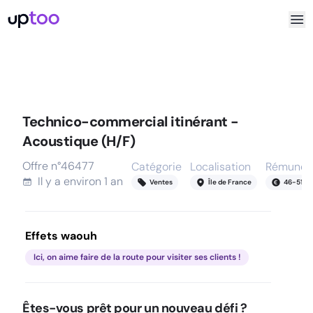
Technico-commercial itinérant -
Acoustique (H/F)
Offre n°
46477
Catégorie
Localisation
Rémunéra
Il y a
environ 1 an
Ventes
Île de France
46
-
51
k
Effets waouh
Ici, on aime faire de la route pour visiter ses clients !
Êtes-vous prêt pour un nouveau défi ?