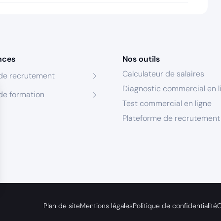
nces
Nos outils
Calculateur de salaires
de recrutement
Diagnostic commercial en l
de formation
Test commercial en ligne
Plateforme de recrutement
s Options
Plan de site
Mentions légales
Politique de confidentialité
C
ètres de confidentialité, en garantissant la conformité avec le