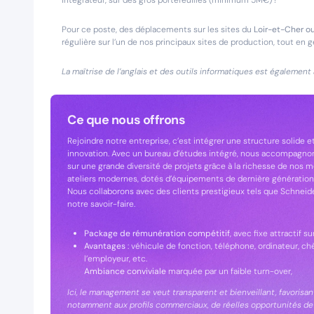
intégrateur, sur des gros portefeuilles (minimum 5M€) !
Pour ce poste, des déplacements sur les sites du
Loir-et-Cher ou
régulière sur l’un de nos principaux sites de production, tout e
La maîtrise de l’anglais et des outils informatiques est également
Ce que nous offrons
Rejoindre notre entreprise, c’est intégrer une structure solide et
innovation. Avec un bureau d’études intégré, nous accompagno
sur une grande diversité de projets grâce à la richesse de nos 
ateliers modernes, dotés d’équipements de dernière génération, 
Nous collaborons avec des clients prestigieux tels que Schneide
notre savoir-faire.
Package de rémunération compétitif
, avec fixe attractif s
Avantages
: véhicule de fonction, téléphone, ordinateur, c
l’employeur, etc.
Ambiance conviviale
marquée par un faible turn-over,
Ici, le management se veut transparent et bienveillant, favorisan
notamment aux profils commerciaux, de réelles opportunités de