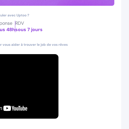
uler avec Uptoo ?
ponse
RDV
us 48h
sous 7 jours
 vous aider à trouver le job de vos rêves