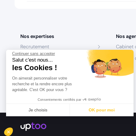
Nos expertises
Nos age
Recrutement
Cabinet 
Continuer sans accepter
Formation
Centres 
Salut c'est nous...
les Cookies !
Coaching
On aimerait personnaliser votre
Conseil
recherche et la rendre encore plus
agréable. C'est OK pour vous ?
Consentements certifiés par
Je choisis
OK pour moi
Axeptio consent
Plateforme de Gestion du Consentement : Personnalisez vo
Notre plateforme vous permet d'adapter et de gérer vos param