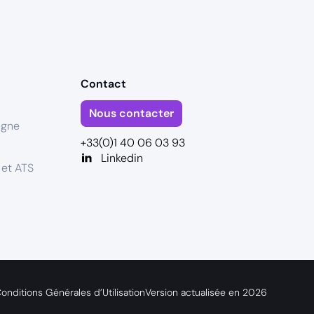
Contact
Nous contacter
igne
+33(0)1 40 06 03 93
Linkedin
 et ATS
onditions Générales d’Utilisation
Version actualisée en
2026
s réglementations. Personnalisez vos préférences pour contrôler