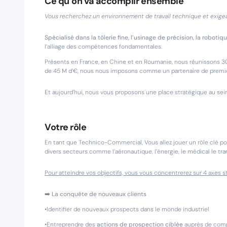
Ce qu’on va accomplir ensemble
Vous recherchez un environnement de travail technique et exigean
Spécialisé dans la tôlerie fine, l’usinage de précision, la roboti
l’alliage des compétences fondamentales.
Présents en France, en Chine et en Roumanie, nous réunissons 3
de 45 M d’€, nous nous imposons comme un partenaire de premier c
Et aujourd’hui, nous vous proposons une place stratégique au sein 
Votre rôle
En tant que Technico-Commercial, Vous allez jouer un rôle clé po
divers secteurs comme l’aéronautique, l’énergie, le médical le tra
Pour atteindre vos objectifs, vous vous concentrerez sur 4 axes s
➡️
La conquête de nouveaux clients
•Identifier de nouveaux prospects dans le monde industriel
•Entreprendre des
actions de prospection ciblée
auprès de comp