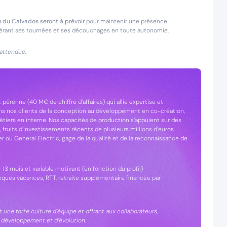
 du Calvados seront à prévoir
pour maintenir une présence
n gérant ses tournées et ses découchages en toute autonomie.
 attendue.
 pérenne (40 M€ de chiffre d’affaires) qui allie expertise et
ns nos clients de la conception au développement en co-création,
métiers en interne. Nos capacités de production s’appuient sur des
fruits d’investissements récents de plusieurs millions d’euros.
r ou General Electric, gage de la qualité et de la reconnaissance de
ur 13 mois et variable motivant (en fonction du profil)
hèques vacances, RTT, retraite supplémentaire financée par
t une forte culture d’équipe et offrant aux collaborateurs,
 développement et d’évolution.