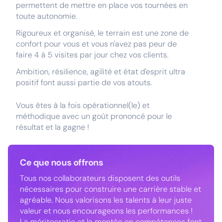
permettent de mettre en place vos tournées en
toute autonomie.
Rigoureux et organisé, le terrain est une zone de
confort pour vous et vous n'avez pas peur de
faire 4 à 5 visites par jour chez vos clients.
Ambition, résilience, agilité et état d'esprit ultra
positif font aussi partie de vos atouts.
Vous êtes à la fois opérationnel(le) et
méthodique avec un goût prononcé pour le
résultat et la gagne !
Ce que nous offrons
Tous nos collaborateurs disposent des outils
nécessaires pour construire une carrière stable et
agréable. Nous valorisons les talents à leur juste
valeur et nous encourageons les performances !
La méritocratie et la montée en compétences font