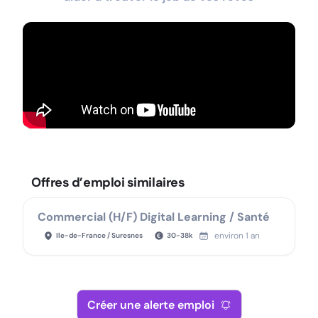
Offres d’emploi similaires
Commercial (H/F) Digital Learning / Santé
environ 1 an
Ile-de-France / Suresnes
30
-
38
k
Créer une alerte emploi