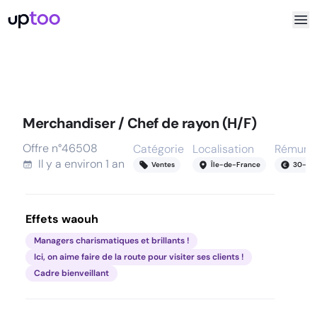
Merchandiser / Chef de rayon (H/F)
Offre n°
46508
Catégorie
Localisation
Rémunér
Il y a
environ 1 an
Ventes
Île-de-France
30
-
40
Effets waouh
Managers charismatiques et brillants !
Ici, on aime faire de la route pour visiter ses clients !
Cadre bienveillant