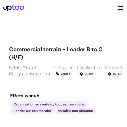
Commercial terrain - Leader B to C
(H/F)
Offre n°
46511
Catégorie
Localisation
Rémunérat
Il y a
environ 1 an
Ventes
Ouest
40
-
60
k
Effets waouh
Organisation au couteau, tout est bien huilé
Leader sur son marché
Variable non plafonné