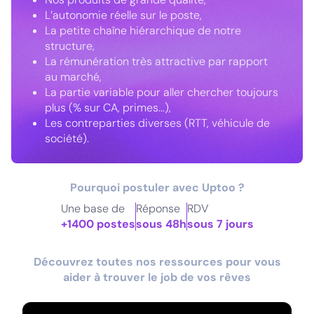
L’autonomie réelle sur le poste,
La petite chaîne hiérarchique de notre
structure,
La rémunération très attractive par rapport
au marché,
La partie variable pour aller chercher toujours
plus (% sur CA, primes...),
Les contreparties diverses (RTT, véhicule de
société).
Pourquoi postuler avec Uptoo ?
Une base de
Réponse
RDV
+1400 postes
sous 48h
sous 7 jours
Découvrez toutes nos ressources pour vous
aider à trouver le job de vos rêves