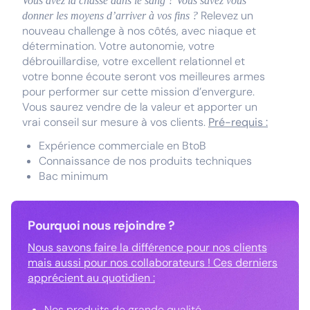
Vous avez la chasse dans le sang ? Vous savez vous
Relevez un
donner les moyens d’arriver à vos fins ?
nouveau challenge à nos côtés, avec niaque et
détermination. Votre autonomie, votre
débrouillardise, votre excellent relationnel et
votre bonne écoute seront vos meilleures armes
pour performer sur cette mission d’envergure.
Vous saurez vendre de la valeur et apporter un
vrai conseil sur mesure à vos clients.
Pré-requis :
Expérience commerciale en BtoB
Connaissance de nos produits techniques
Bac minimum
Pourquoi nous rejoindre ?
Nous savons faire la différence pour nos clients
mais aussi pour nos collaborateurs ! Ces derniers
apprécient au quotidien :
Nos produits de grande qualité,