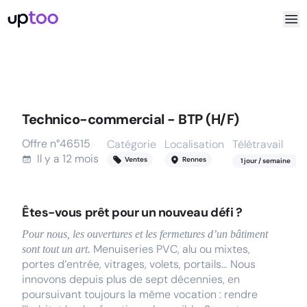
Technico-commercial - BTP (H/F)
Offre n°
46515
Catégorie
Localisation
Télétravail
Il y a
12 mois
Ventes
Rennes
1
jour
/ semaine
Êtes-vous prêt pour un nouveau défi ?
Pour nous, les ouvertures et les fermetures d’un bâtiment
Menuiseries PVC, alu ou mixtes,
sont tout un art.
portes d’entrée, vitrages, volets, portails… Nous
innovons depuis plus de sept décennies, en
poursuivant toujours la même vocation : rendre