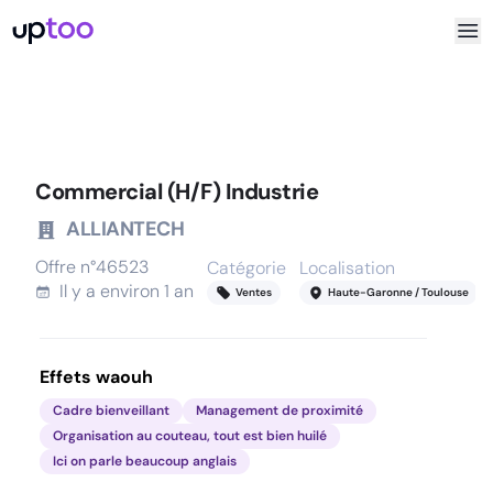
Commercial (H/F) Industrie
ALLIANTECH
Offre n°
46523
Catégorie
Localisation
Il y a
environ 1 an
Ventes
Haute-Garonne / Toulouse
Effets waouh
Cadre bienveillant
Management de proximité
Organisation au couteau, tout est bien huilé
Ici on parle beaucoup anglais