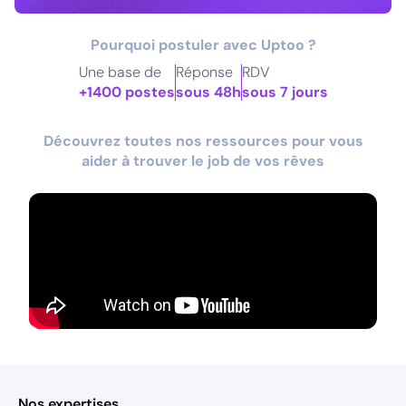
Pourquoi postuler avec Uptoo ?
Une base de
Réponse
RDV
+1400 postes
sous 48h
sous 7 jours
Découvrez toutes nos ressources pour vous
aider à trouver le job de vos rêves
Nos expertises