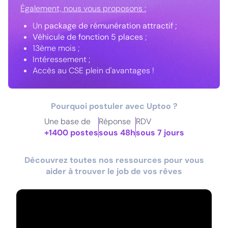
Également, nous vous proposons :
Un
package de rémunération
attractif ;
Véhicule de fonction 5 places
;
13ème mois ;
Intéressement ;
Accès au CSE plein d'avantages !
Pourquoi postuler avec Uptoo ?
Une base de
Réponse
RDV
+1400 postes
sous 48h
sous 7 jours
Découvrez toutes nos ressources pour vous
aider à trouver le job de vos rêves