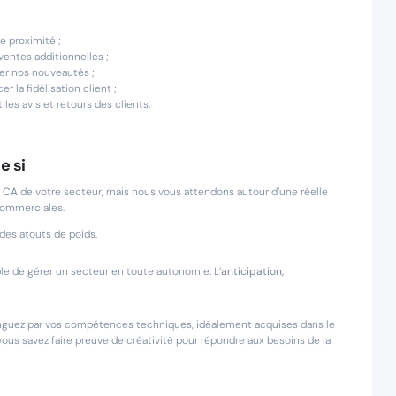
de proximité ;
entes additionnelles ;
ter nos nouveautés ;
 la fidélisation client ;
es avis et retours des clients.
e si
 CA
de votre secteur, mais nous vous attendons autour d’une réelle
 commerciales.
 des atouts de poids.
le de gérer un secteur en toute autonomie. L’
anticipation,
tinguez par vos compétences techniques, idéalement acquises dans le
 vous savez faire preuve de créativité pour répondre aux besoins de la