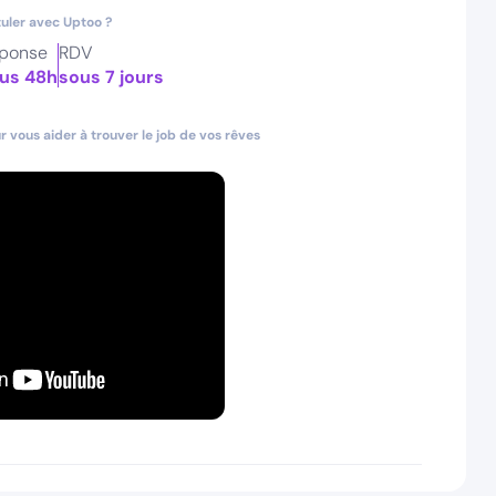
uler avec Uptoo ?
ponse
RDV
us 48h
sous 7 jours
 vous aider à trouver le job de vos rêves