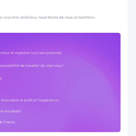
que vous êtes ambitieux,
nous ferons de vous un technico-
cteur et exploiter tout son potentiel.
ossibilité de travailler de chez vous !
e
.
 mois selon le profil et l’expérience ;
ire encaissé)
de France.