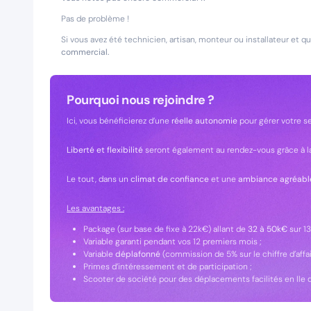
Pas de problème !
Si vous avez été technicien, artisan, monteur ou installateur et 
commercial.
Pourquoi nous rejoindre ?
Ici, vous bénéficierez d’une
réelle autonomie
pour gérer votre se
Liberté et flexibilité
seront également au rendez-vous grâce à la p
Le tout, dans un
climat de confiance
et une
ambiance agréabl
Les avantages :
Package (sur base de fixe à 22k€) allant de
32 à 50k€
sur 13
Variable garanti pendant vos 12 premiers mois ;
Variable
déplafonné
(commission de 5% sur le chiffre d’affa
Primes d’intéressement et de participation ;
Scooter de société pour des déplacements facilités en Ile 