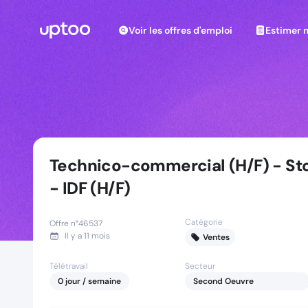
Voir les offres d'emploi
Estimer m
Voir les offres d'emploi
Estimer 
Technico-commercial (H/F) - Stor
- IDF (H/F)
Catégorie
Offre n°
46537
Il y a
11 mois
Ventes
Télétravail
Secteur
0
jour
/ semaine
Second Oeuvre