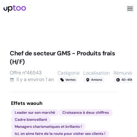
Chef de secteur GMS - Produits frais
(H/F)
Offre n°
46543
Catégorie
Localisation
Rémunérat
Il y a
environ 1 an
Ventes
Amiens
40
-
45
k
Effets waouh
Leader sur son marché
Croissance à deux chiffres
Cadre bienveillant
Managers charismatiques et brillants !
Ici, on aime faire de la route pour visiter ses clients !