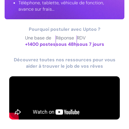
Téléphone, tablette, véhicule de fonction,
avance sur frais...
Pourquoi postuler avec Uptoo ?
Une base de
Réponse
RDV
+1400 postes
sous 48h
sous 7 jours
Découvrez toutes nos ressources pour vous
aider à trouver le job de vos rêves