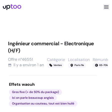
Ingénieur commercial - Electronique
(H/F)
Offre n°
46551
Catégorie
Localisation
Rémunérat
Il y a
environ 1 an
Ventes
Paris 11e
65
-
70
k
Effets waouh
Gros fixe (+ de 50% du package)
Ici on parle beaucoup anglais
Organisation au couteau, tout est bien huilé