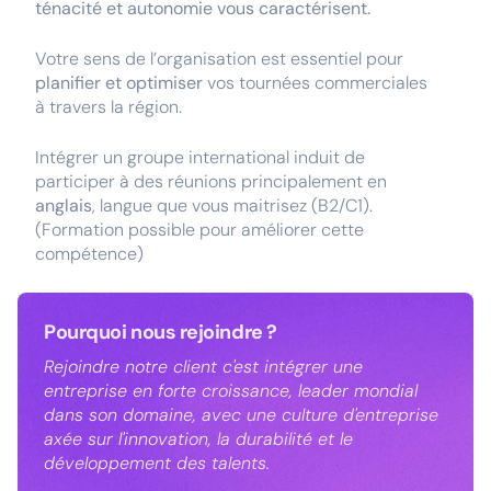
ténacité et autonomie vous caractérisent.
Votre sens de l’organisation est essentiel pour
planifier et optimiser
vos tournées commerciales
à travers la région.
Intégrer un groupe international induit de
participer à des réunions principalement en
anglais
, langue que vous maitrisez (B2/C1).
(Formation possible pour améliorer cette
compétence)
Pourquoi nous rejoindre ?
Rejoindre notre client c'est intégrer une
entreprise en forte croissance, leader mondial
dans son domaine, avec une culture d'entreprise
axée sur l'innovation, la durabilité et le
développement des talents.