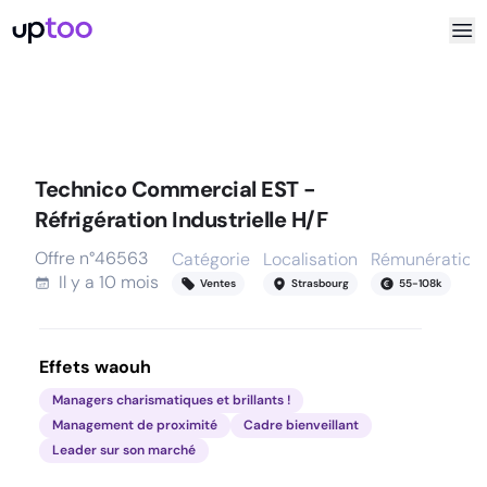
Technico Commercial EST -
Réfrigération Industrielle H/F
Offre n°
46563
Catégorie
Localisation
Rémunération
Il y a
10 mois
Ventes
Strasbourg
55
-
108
k
Effets waouh
Managers charismatiques et brillants !
Management de proximité
Cadre bienveillant
Leader sur son marché