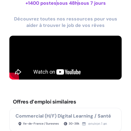
+1400 postes
sous 48h
sous 7 jours
Découvrez toutes nos ressources pour vous
aider à trouver le job de vos rêves
Offres d’emploi similaires
Commercial (H/F) Digital Learning / Santé
environ 1 an
Ile-de-France / Suresnes
30
-
38
k