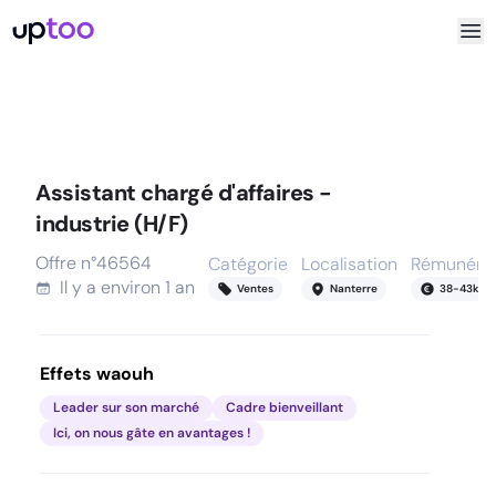
Assistant chargé d'affaires -
industrie (H/F)
Offre n°
46564
Catégorie
Localisation
Rémunérat
Il y a
environ 1 an
Ventes
Nanterre
38
-
43
k
Effets waouh
Leader sur son marché
Cadre bienveillant
Ici, on nous gâte en avantages !